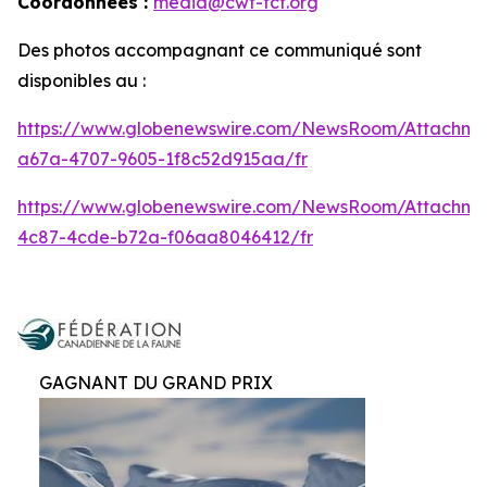
Coordonnées :
media@cwf-fcf.org
Des photos accompagnant ce communiqué sont
disponibles au :
https://www.globenewswire.com/NewsRoom/Attachme
a67a-4707-9605-1f8c52d915aa/fr
https://www.globenewswire.com/NewsRoom/Attachm
4c87-4cde-b72a-f06aa8046412/fr
GAGNANT DU GRAND PRIX